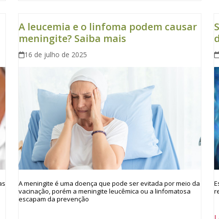
A leucemia e o linfoma podem causar
S
meningite? Saiba mais
d
16 de julho de 2025
as
A meningite é uma doença que pode ser evitada por meio da
E
vacinação, porém a meningite leucêmica ou a linfomatosa
r
escapam da prevenção
L