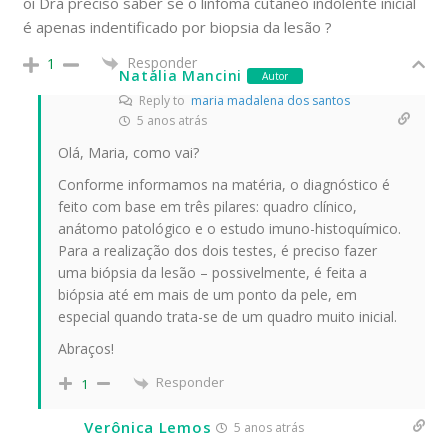
oi Dra preciso saber se o linfoma cutaneo indolente inicial
é apenas indentificado por biopsia da lesão ?
Responder
1
Natália Mancini
Autor
Reply to
maria madalena dos santos
5 anos atrás
Olá, Maria, como vai?
Conforme informamos na matéria, o diagnóstico é
feito com base em três pilares: quadro clínico,
anátomo patológico e o estudo imuno-histoquímico.
Para a realização dos dois testes, é preciso fazer
uma biópsia da lesão – possivelmente, é feita a
biópsia até em mais de um ponto da pele, em
especial quando trata-se de um quadro muito inicial.
Abraços!
Responder
1
Verônica Lemos
5 anos atrás