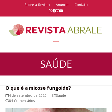
Skip
Sobre a Revista
Anuncie
Contato
to
Twitter
Facebook
Instagram
YouTube
content
Open
Close
mobile
mobile
SAÚDE
menu
menu
O que é a micose fungoide?
4 de setembro de 2020
Saúde
84 Comentários