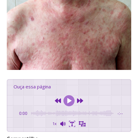
Ouça essa página
0:00
-:--
1x