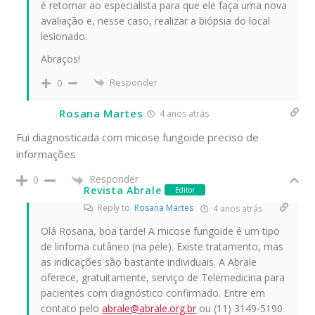
é retornar ao especialista para que ele faça uma nova
avaliação e, nesse caso, realizar a biópsia do local
lesionado.
Abraços!
Responder
0
Rosana Martes
4 anos atrás
Fui diagnosticada com micose fungoide preciso de
informações
Responder
0
Revista Abrale
Editor
Reply to
Rosana Martes
4 anos atrás
Olá Rosana, boa tarde! A micose fungoide é um tipo
de linfoma cutâneo (na pele). Existe tratamento, mas
as indicações são bastante individuais. A Abrale
oferece, gratuitamente, serviço de Telemedicina para
pacientes com diagnóstico confirmado. Entre em
contato pelo
abrale@abrale.org.br
ou (11) 3149-5190