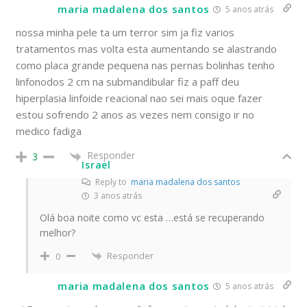
maria madalena dos santos
5 anos atrás
nossa minha pele ta um terror sim ja fiz varios
tratamentos mas volta esta aumentando se alastrando
como placa grande pequena nas pernas bolinhas tenho
linfonodos 2 cm na submandibular fiz a paff deu
hiperplasia linfoide reacional nao sei mais oque fazer
estou sofrendo 2 anos as vezes nem consigo ir no
medico fadiga
Responder
3
Israel
Reply to
maria madalena dos santos
3 anos atrás
Olá boa noite como vc esta …está se recuperando
melhor?
Responder
0
maria madalena dos santos
5 anos atrás