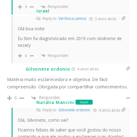
Responder
1
Israel
Reply to
Verônica Lemos
3 anos atrás
Olá boa noite
Eu tbm fui diagnósticado em 2019 com síndrome de
sezary
Responder
0
Gilvonete ordonio
4 anos atrás
Matéria muito esclarecedora e objetiva. De fácil
compreensão. Obrigada por compartilhar conhecimentos.
Responder
0
Natália Mancini
Autor
Reply to
Gilvonete ordonio
4 anos atrás
Olá, Gilvonete, como vai?
Ficamos felizes de saber que você gostou do nosso
conteúdo e que ele ajudou a esclarecer suas dúvidas!