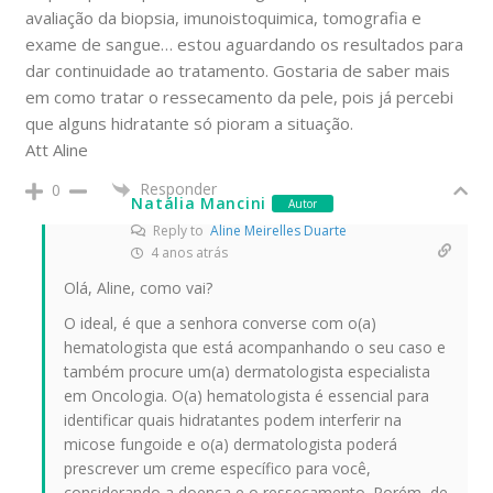
avaliação da biopsia, imunoistoquimica, tomografia e
exame de sangue… estou aguardando os resultados para
dar continuidade ao tratamento. Gostaria de saber mais
em como tratar o ressecamento da pele, pois já percebi
que alguns hidratante só pioram a situação.
Att Aline
Responder
0
Natália Mancini
Autor
Reply to
Aline Meirelles Duarte
4 anos atrás
Olá, Aline, como vai?
O ideal, é que a senhora converse com o(a)
hematologista que está acompanhando o seu caso e
também procure um(a) dermatologista especialista
em Oncologia. O(a) hematologista é essencial para
identificar quais hidratantes podem interferir na
micose fungoide e o(a) dermatologista poderá
prescrever um creme específico para você,
considerando a doença e o ressecamento. Porém, de