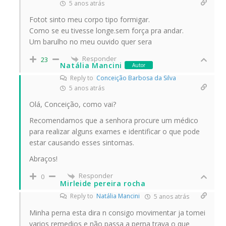
5 anos atrás
Fotot sinto meu corpo tipo formigar.
Como se eu tivesse longe.sem força pra andar.
Um barulho no meu ouvido quer sera
Responder
23
Natália Mancini
Autor
Reply to
Conceição Barbosa da Silva
5 anos atrás
Olá, Conceição, como vai?
Recomendamos que a senhora procure um médico
para realizar alguns exames e identificar o que pode
estar causando esses sintomas.
Abraços!
Responder
0
Mirleide pereira rocha
Reply to
Natália Mancini
5 anos atrás
Minha perna esta dira n consigo movimentar ja tomei
varios remedios e não passa a perna trava o que