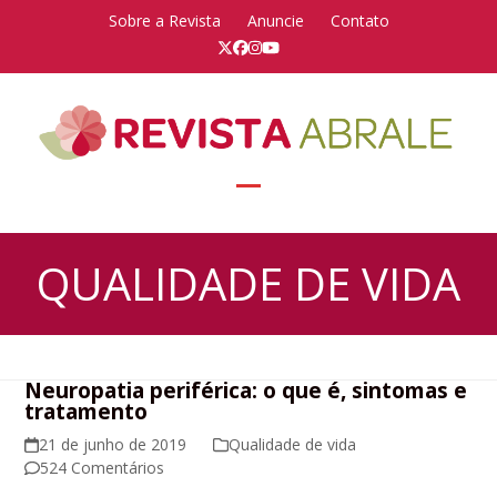
Skip
Sobre a Revista
Anuncie
Contato
to
Twitter
Facebook
Instagram
YouTube
content
Open
Close
mobile
mobile
QUALIDADE DE VIDA
menu
menu
Neuropatia periférica: o que é, sintomas e
tratamento
21 de junho de 2019
Qualidade de vida
524 Comentários