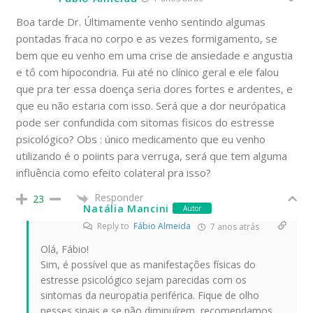
Boa tarde Dr. Últimamente venho sentindo algumas
pontadas fraca no corpo e as vezes formigamento, se
bem que eu venho em uma crise de ansiedade e angustia
e tô com hipocondria. Fui até no clínico geral e ele falou
que pra ter essa doença seria dores fortes e ardentes, e
que eu não estaria com isso. Será que a dor neurópatica
pode ser confundida com sitomas fisicos do estresse
psicológico? Obs : único medicamento que eu venho
utilizando é o poiints para verruga, será que tem alguma
influência como efeito colateral pra isso?
Responder
23
Natália Mancini
Autor
Reply to
Fábio Almeida
7 anos atrás
Olá, Fábio!
Sim, é possível que as manifestações físicas do
estresse psicológico sejam parecidas com os
sintomas da neuropatia periférica. Fique de olho
nesses sinais e se não diminuírem, recomendamos