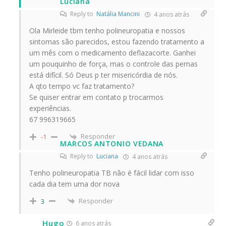
Luciana
Reply to
Natália Mancini
4 anos atrás
Ola Mirleide tbm tenho polineuropatia e nossos
sintomas são parecidos, estou fazendo tratamento a
um mês com o medicamento deflazacorte. Ganhei
um pouquinho de força, mas o controle das pernas
está difícil. Só Deus p ter misericórdia de nós.
A qto tempo vc faz tratamento?
Se quiser entrar em contato p trocarmos
experiências.
67 996319665
Responder
-1
MARCOS ANTONIO VEDANA
Reply to
Luciana
4 anos atrás
Tenho polineuropatia TB não é fácil lidar com isso
cada dia tem uma dor nova
Responder
3
Hugo
6 anos atrás