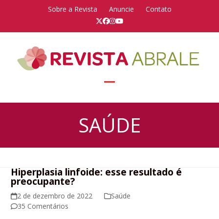
Skip
Sobre a Revista
Anuncie
Contato
to
Twitter
Facebook
Instagram
YouTube
content
Open
Close
mobile
mobile
SAÚDE
menu
menu
Hiperplasia linfoide: esse resultado é
preocupante?
2 de dezembro de 2022
Saúde
35 Comentários