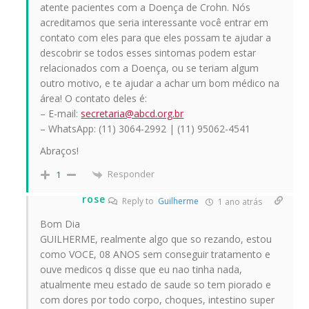
atente pacientes com a Doença de Crohn. Nós
acreditamos que seria interessante você entrar em
contato com eles para que eles possam te ajudar a
descobrir se todos esses sintomas podem estar
relacionados com a Doença, ou se teriam algum
outro motivo, e te ajudar a achar um bom médico na
área! O contato deles é:
– E-mail:
secretaria@abcd.org.br
– WhatsApp: (11) 3064-2992 | (11) 95062-4541
Abraços!
Responder
1
rose
Reply to
Guilherme
1 ano atrás
Bom Dia
GUILHERME, realmente algo que so rezando, estou
como VOCE, 08 ANOS sem conseguir tratamento e
ouve medicos q disse que eu nao tinha nada,
atualmente meu estado de saude so tem piorado e
com dores por todo corpo, choques, intestino super