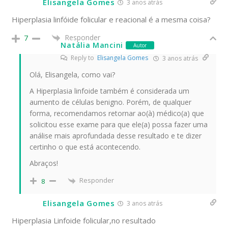
Elisangela Gomes
3 anos atrás
Hiperplasia linfóide folicular e reacional é a mesma coisa?
Responder
7
Natália Mancini
Autor
Reply to
Elisangela Gomes
3 anos atrás
Olá, Elisangela, como vai?
A Hiperplasia linfoide também é considerada um
aumento de células benigno. Porém, de qualquer
forma, recomendamos retornar ao(à) médico(a) que
solicitou esse exame para que ele(a) possa fazer uma
análise mais aprofundada desse resultado e te dizer
certinho o que está acontecendo.
Abraços!
Responder
8
Elisangela Gomes
3 anos atrás
Hiperplasia Linfoide folicular,no resultado