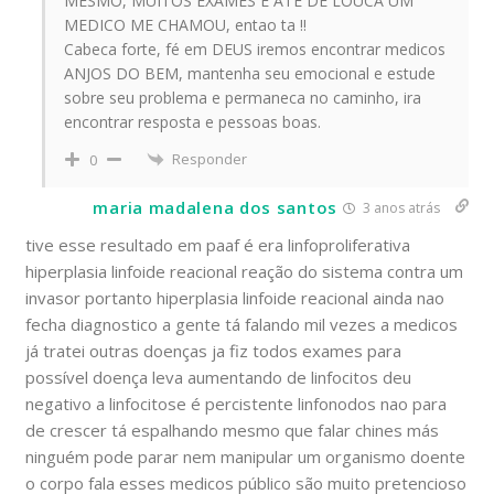
MESMO, MUITOS EXAMES E ATE DE LOUCA UM
MEDICO ME CHAMOU, entao ta !!
Cabeca forte, fé em DEUS iremos encontrar medicos
ANJOS DO BEM, mantenha seu emocional e estude
sobre seu problema e permaneca no caminho, ira
encontrar resposta e pessoas boas.
Responder
0
maria madalena dos santos
3 anos atrás
tive esse resultado em paaf é era linfoproliferativa
hiperplasia linfoide reacional reação do sistema contra um
invasor portanto hiperplasia linfoide reacional ainda nao
fecha diagnostico a gente tá falando mil vezes a medicos
já tratei outras doenças ja fiz todos exames para
possível doença leva aumentando de linfocitos deu
negativo a linfocitose é percistente linfonodos nao para
de crescer tá espalhando mesmo que falar chines más
ninguém pode parar nem manipular um organismo doente
o corpo fala esses medicos público são muito pretencioso