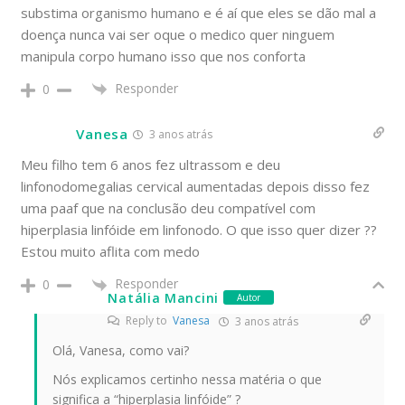
substima organismo humano e é aí que eles se dão mal a
doença nunca vai ser oque o medico quer ninguem
manipula corpo humano isso que nos conforta
Responder
0
Vanesa
3 anos atrás
Meu filho tem 6 anos fez ultrassom e deu
linfonodomegalias cervical aumentadas depois disso fez
uma paaf que na conclusão deu compatível com
hiperplasia linfóide em linfonodo. O que isso quer dizer ??
Estou muito aflita com medo
Responder
0
Natália Mancini
Autor
Reply to
Vanesa
3 anos atrás
Olá, Vanesa, como vai?
Nós explicamos certinho nessa matéria o que
significa a “hiperplasia linfóide” ?