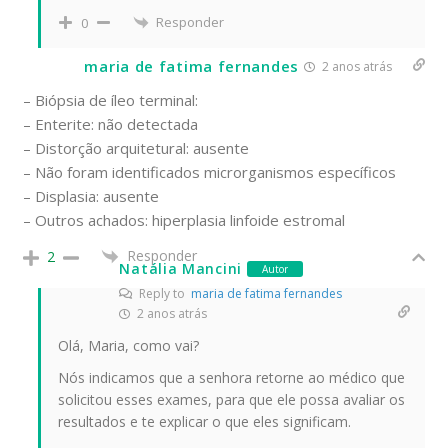
Responder
0
maria de fatima fernandes
2 anos atrás
– Biópsia de íleo terminal:
– Enterite: não detectada
– Distorção arquitetural: ausente
– Não foram identificados microrganismos específicos
– Displasia: ausente
– Outros achados: hiperplasia linfoide estromal
Responder
2
Natália Mancini
Autor
Reply to
maria de fatima fernandes
2 anos atrás
Olá, Maria, como vai?
Nós indicamos que a senhora retorne ao médico que
solicitou esses exames, para que ele possa avaliar os
resultados e te explicar o que eles significam.