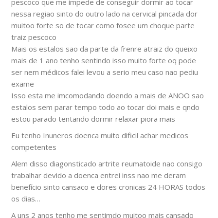
pescoco que me impede de conseguir dormir ao tocar
nessa regiao sinto do outro lado na cervical pincada dor
muitoo forte so de tocar como fosee um choque parte
traiz pescoco
Mais os estalos sao da parte da frenre atraiz do queixo
mais de 1 ano tenho sentindo isso muito forte oq pode
ser nem médicos falei levou a serio meu caso nao pediu
exame
Isso esta me imcomodando doendo a mais de ANOO sao
estalos sem parar tempo todo ao tocar doi mais e qndo
estou parado tentando dormir relaxar piora mais
Eu tenho Inuneros doenca muito dificil achar medicos
competentes
Alem disso diagonsticado artrite reumatoide nao consigo
trabalhar devido a doenca entrei inss nao me deram
benefício sinto cansaco e dores cronicas 24 HORAS todos
os dias…
A uns 2 anos tenho me sentimdo muitoo mais cansado