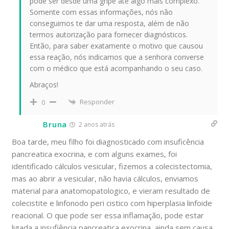
pode ser desde uma gripe até algo mais complexo.
Somente com essas informações, nós não
conseguimos te dar uma resposta, além de não
termos autorização para fornecer diagnósticos.
Então, para saber exatamente o motivo que causou
essa reação, nós indicamos que a senhora converse
com o médico que está acompanhando o seu caso.
Abraços!
Responder
0
Bruna
2 anos atrás
Boa tarde, meu filho foi diagnosticado com insuficência
pancreatica exocrina, e com alguns exames, foi
identificado cálculos vesicular, fizemos a colecistectomia,
mas ao abrir a vesicular, não havia cálculos, enviamos
material para anatomopatologico, e vieram resultado de
colecistite e linfonodo peri cistico com hiperplasia linfoide
reacional. O que pode ser essa inflamação, pode estar
ligada a insufiência pancreatica exocrina, ainda sem causa