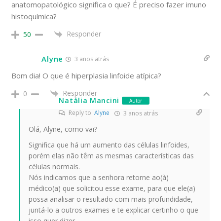
anatomopatológico significa o que? É preciso fazer imuno
histoquímica?
Responder
50
Alyne
3 anos atrás
Bom dia! O que é hiperplasia linfoide atípica?
Responder
0
Natália Mancini
Autor
Reply to
Alyne
3 anos atrás
Olá, Alyne, como vai?
Significa que há um aumento das células linfoides,
porém elas não têm as mesmas características das
células normais.
Nós indicamos que a senhora retorne ao(à)
médico(a) que solicitou esse exame, para que ele(a)
possa analisar o resultado com mais profundidade,
juntá-lo a outros exames e te explicar certinho o que
isso quer dizer.