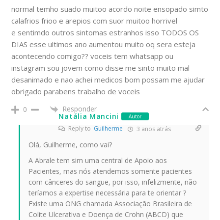
normal temho suado muitoo acordo noite ensopado simto
calafrios frioo e arepios com suor muitoo horrivel
e sentimdo outros sintomas estranhos isso TODOS OS
DIAS esse ultimos ano aumentou muito oq sera esteja
acontecendo comigo?? voceis tem whatsapp ou
instagram sou jovem como disse me sinto muito mal
desanimado e nao achei medicos bom possam me ajudar
obrigado parabens trabalho de voceis
Responder
0
Natália Mancini
Autor
Reply to
Guilherme
3 anos atrás
Olá, Guilherme, como vai?
A Abrale tem sim uma central de Apoio aos
Pacientes, mas nós atendemos somente pacientes
com cânceres do sangue, por isso, infelizmente, não
teríamos a expertise necessária para te orientar ?
Existe uma ONG chamada Associação Brasileira de
Colite Ulcerativa e Doença de Crohn (ABCD) que