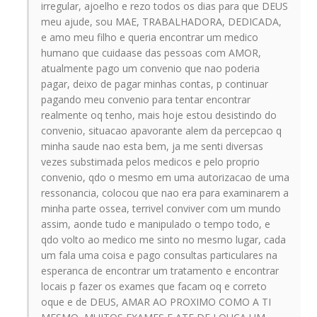
irregular, ajoelho e rezo todos os dias para que DEUS
meu ajude, sou MAE, TRABALHADORA, DEDICADA,
e amo meu filho e queria encontrar um medico
humano que cuidaase das pessoas com AMOR,
atualmente pago um convenio que nao poderia
pagar, deixo de pagar minhas contas, p continuar
pagando meu convenio para tentar encontrar
realmente oq tenho, mais hoje estou desistindo do
convenio, situacao apavorante alem da percepcao q
minha saude nao esta bem, ja me senti diversas
vezes substimada pelos medicos e pelo proprio
convenio, qdo o mesmo em uma autorizacao de uma
ressonancia, colocou que nao era para examinarem a
minha parte ossea, terrivel conviver com um mundo
assim, aonde tudo e manipulado o tempo todo, e
qdo volto ao medico me sinto no mesmo lugar, cada
um fala uma coisa e pago consultas particulares na
esperanca de encontrar um tratamento e encontrar
locais p fazer os exames que facam oq e correto
oque e de DEUS, AMAR AO PROXIMO COMO A TI