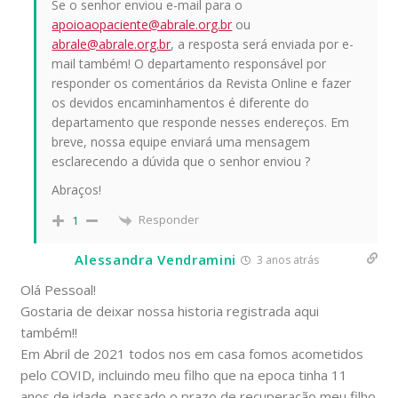
Se o senhor enviou e-mail para o
apoioaopaciente@abrale.org.br
ou
abrale@abrale.org.br
, a resposta será enviada por e-
mail também! O departamento responsável por
responder os comentários da Revista Online e fazer
os devidos encaminhamentos é diferente do
departamento que responde nesses endereços. Em
breve, nossa equipe enviará uma mensagem
esclarecendo a dúvida que o senhor enviou ?
Abraços!
Responder
1
Alessandra Vendramini
3 anos atrás
Olá Pessoal!
Gostaria de deixar nossa historia registrada aqui
também!!
Em Abril de 2021 todos nos em casa fomos acometidos
pelo COVID, incluindo meu filho que na epoca tinha 11
anos de idade, passado o prazo de recuperação meu filho