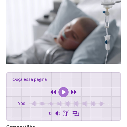
Ouça essa página
0:00
-:--
1x
Compartilhe