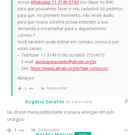
nosso
WhatsApp 11 3149-5190
(ou clique no link)
para que possamos fazer o seu cadastro! Só pedimos
para que, no primeiro momento, não envie áudio
para que nosso sistema possa entender a sua
demanda e encaminhar para o departamento
correto.?
Você também pode entrar em contato conosco por
estes canais:
– Telefone: 11 3149-5190 ou 0800-773-9973
– E-mail:
apoioaopaciente@abrale.org.br
– Site:
https://www.abrale.org.br/fale-conosco/
Abraços!
Responder
1
Rogério Serafim
4 anos atrás
No Brasil muita publicidade e pouca atenção em pós
cirúrgico.
Responder
1
Natália Mancini
Autor