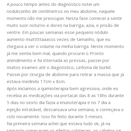
A pouco tempo antes do diagnóstico notei um
nodulozinho de centímetros no meu abdome, naquele
momento não me preocupei. Nesta fase comecei a sentir
muito suor noturno e dores na barriga, azia, e prisão de
ventre. Em poucas semanas esse pequeno nódulo
aumento muitttttaaasss vezes de tamanho, que eu
chegava a ver o volume na minha barriga. Neste momento
já me sentia bem mal, quando procurei o Pronto
atendimento e fui internada as pressas, passei por
muitos exames até o diagnóstico, Linfoma de burkit.
Passei por cirurgia de abdome para retirar a massa que já
estava medindo 17cm x 8cm.
Após iniciamos a quimioterapia bem agressiva, onde eu
recebia as medicações via portacat das 8 as 18hs durante
5 dias no sexto dia fazia a imunoterapia e no 7 dia a
injeção intratável, descansava uma semana, e começava o
ciclo novamente. Isso foi feito durante 5 meses.
Na primeira semana achei que estava tudo ok, já na
segunda começaram os efeitos colaterais, os cabelos se