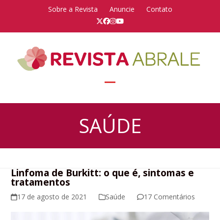
Skip
Sobre a Revista
Anuncie
Contato
to
Twitter
Facebook
Instagram
YouTube
content
Open
Close
mobile
mobile
SAÚDE
menu
menu
Linfoma de Burkitt: o que é, sintomas e
tratamentos
17 de agosto de 2021
Saúde
17 Comentários