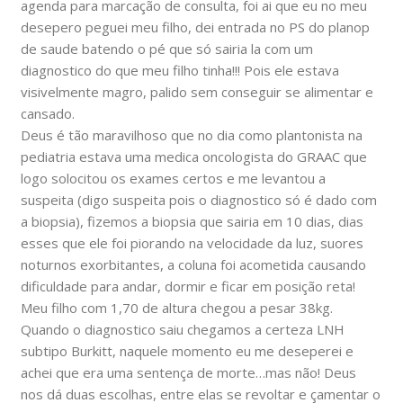
agenda para marcação de consulta, foi ai que eu no meu
desepero peguei meu filho, dei entrada no PS do planop
de saude batendo o pé que só sairia la com um
diagnostico do que meu filho tinha!!! Pois ele estava
visivelmente magro, palido sem conseguir se alimentar e
cansado.
Deus é tão maravilhoso que no dia como plantonista na
pediatria estava uma medica oncologista do GRAAC que
logo solocitou os exames certos e me levantou a
suspeita (digo suspeita pois o diagnostico só é dado com
a biopsia), fizemos a biopsia que sairia em 10 dias, dias
esses que ele foi piorando na velocidade da luz, suores
noturnos exorbitantes, a coluna foi acometida causando
dificuldade para andar, dormir e ficar em posição reta!
Meu filho com 1,70 de altura chegou a pesar 38kg.
Quando o diagnostico saiu chegamos a certeza LNH
subtipo Burkitt, naquele momento eu me deseperei e
achei que era uma sentença de morte…mas não! Deus
nos dá duas escolhas, entre elas se revoltar e çamentar o