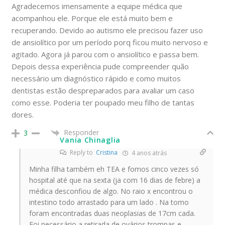
Agradecemos imensamente a equipe médica que
acompanhou ele. Porque ele está muito bem e
recuperando. Devido ao autismo ele precisou fazer uso
de ansiolítico por um período porq ficou muito nervoso e
agitado. Agora já parou com o ansiolítico e passa bem.
Depois dessa experiência pude compreender quão
necessário um diagnóstico rápido e como muitos
dentistas estão despreparados para avaliar um caso
como esse. Poderia ter poupado meu filho de tantas
dores.
Responder
3
Vania Chinaglia
Reply to
Cristina
4 anos atrás
Minha filha também eh TEA e fomos cinco vezes só
hospital até que na sexta (ja com 16 dias de febre) a
médica desconfiou de algo. No raio x encontrou o
intestino todo arrastado para um lado . Na tomo
foram encontradas duas neoplasias de 17cm cada.
Foi necessário a retirada de ovários trompas e