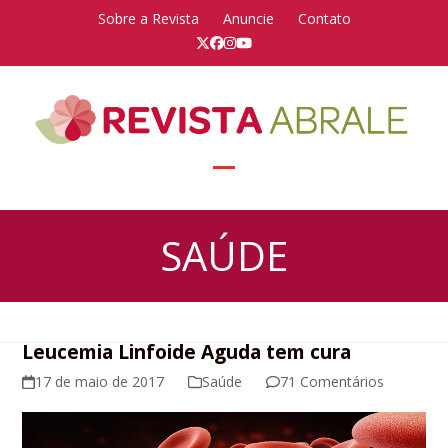
Skip
Sobre a Revista
Anuncie
Contato
to
Twitter
Facebook
Instagram
YouTube
content
Open
Close
mobile
mobile
SAÚDE
menu
menu
Leucemia Linfoide Aguda tem cura
17 de maio de 2017
Saúde
71 Comentários