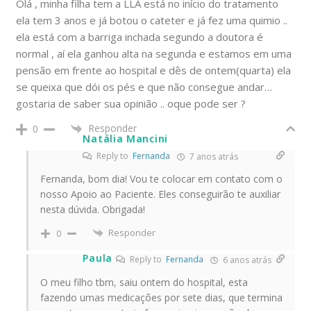
Olá , minha filha tem a LLA está no início do tratamento
ela tem 3 anos e já botou o cateter e já fez uma quimio ..
ela está com a barriga inchada segundo a doutora é
normal , aí ela ganhou alta na segunda e estamos em uma
pensão em frente ao hospital e dês de ontem(quarta) ela
se queixa que dói os pés e que não consegue andar…
gostaria de saber sua opinião .. oque pode ser ?
Responder
0
Natália Mancini
Reply to
Fernanda
7 anos atrás
Fernanda, bom dia! Vou te colocar em contato com o
nosso Apoio ao Paciente. Eles conseguirão te auxiliar
nesta dúvida. Obrigada!
Responder
0
Paula
Reply to
Fernanda
6 anos atrás
O meu filho tbm, saiu ontem do hospital, esta
fazendo umas medicações por sete dias, que termina