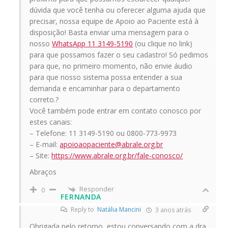
dúvida que você tenha ou oferecer alguma ajuda que
precisar, nossa equipe de Apoio ao Paciente está à
disposição! Basta enviar uma mensagem para o
nosso
WhatsApp 11 3149-5190
(ou clique no link)
para que possamos fazer o seu cadastro! Só pedimos
para que, no primeiro momento, não envie áudio
para que nosso sistema possa entender a sua
demanda e encaminhar para o departamento
correto.?
Você também pode entrar em contato conosco por
estes canais:
– Telefone: 11 3149-5190 ou 0800-773-9973
– E-mail:
apoioaopaciente@abrale.org.br
– Site:
https://www.abrale.org.br/fale-conosco/
Abraços
Responder
0
FERNANDA
Reply to
Natália Mancini
3 anos atrás
Obrigada pelo retorno, estou conversando com a dra