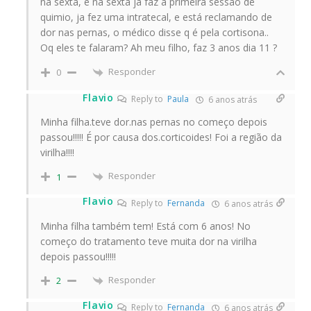
na sexta, e na sexta ja faz a primeira sessão de
quimio, ja fez uma intratecal, e está reclamando de
dor nas pernas, o médico disse q é pela cortisona..
Oq eles te falaram? Ah meu filho, faz 3 anos dia 11 ?
Responder
0
Flavio
Reply to
Paula
6 anos atrás
Minha filha.teve dor.nas pernas no começo depois
passou!!!!! É por causa dos.corticoides! Foi a região da
virilha!!!!
Responder
1
Flavio
Reply to
Fernanda
6 anos atrás
Minha filha também tem! Está com 6 anos! No
começo do tratamento teve muita dor na virilha
depois passou!!!!!
Responder
2
Flavio
Reply to
Fernanda
6 anos atrás