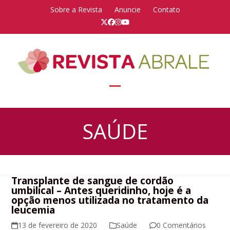
Skip
Sobre a Revista
Anuncie
Contato
to
Twitter
Facebook
Instagram
YouTube
content
Open
Close
mobile
mobile
SAÚDE
menu
menu
Transplante de sangue de cordão
umbilical – Antes queridinho, hoje é a
opção menos utilizada no tratamento da
leucemia
13 de fevereiro de 2020
Saúde
0 Comentários