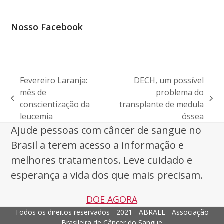
Nosso Facebook
Fevereiro Laranja:
DECH, um possível
mês de
problema do
previous
next
conscientização da
transplante de medula
post:
post:
leucemia
óssea
Ajude pessoas com câncer de sangue no
Brasil a terem acesso a informação e
melhores tratamentos. Leve cuidado e
esperança a vida dos que mais precisam.
DOE AGORA
Todos os direitos reservados - 2021 - ABRALE - Associação
Brasileira de Câncer do Sangue