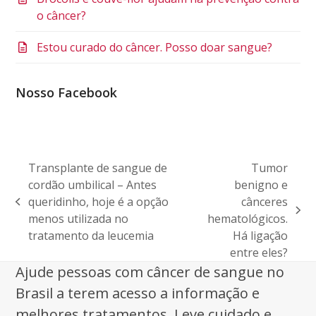
o câncer?
Estou curado do câncer. Posso doar sangue?
Nosso Facebook
Transplante de sangue de
Tumor
cordão umbilical – Antes
benigno e
queridinho, hoje é a opção
cânceres
previous
next
menos utilizada no
hematológicos.
post:
post:
tratamento da leucemia
Há ligação
entre eles?
Ajude pessoas com câncer de sangue no
Brasil a terem acesso a informação e
melhores tratamentos. Leve cuidado e