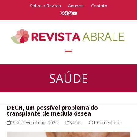
Skip
Sobre a Revista
Anuncie
Contato
to
Twitter
Facebook
Instagram
YouTube
content
Open
Close
mobile
mobile
SAÚDE
menu
menu
DECH, um possível problema do
transplante de medula óssea
19 de fevereiro de 2020
Saúde
1 Comentário