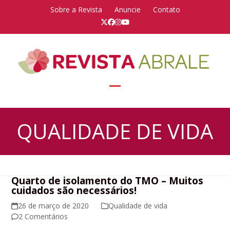
Skip
Sobre a Revista
Anuncie
Contato
to
Twitter
Facebook
Instagram
YouTube
content
Open
Close
mobile
mobile
QUALIDADE DE VIDA
menu
menu
Quarto de isolamento do TMO – Muitos
cuidados são necessários!
26 de março de 2020
Qualidade de vida
2 Comentários