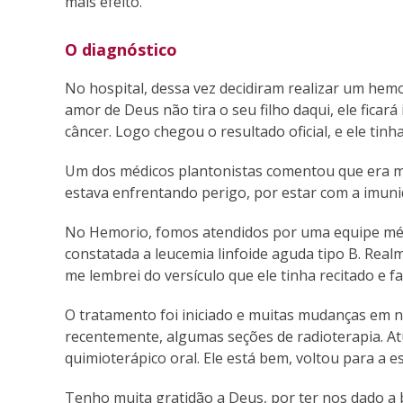
mais efeito.
O diagnóstico
No hospital, dessa vez decidiram realizar um hem
amor de Deus não tira o seu filho daqui, ele ficar
câncer. Logo chegou o resultado oficial, e ele tinh
Um dos médicos plantonistas comentou que era me
estava enfrentando perigo, por estar com a imun
No Hemorio, fomos atendidos por uma equipe médi
constatada a leucemia linfoide aguda tipo B. Real
me lembrei do versículo que ele tinha recitado e f
O tratamento foi iniciado e muitas mudanças em no
recentemente, algumas seções de radioterapia. A
quimioterápico oral. Ele está bem, voltou para a esc
Tenho muita gratidão a Deus, por ter nos dado a b