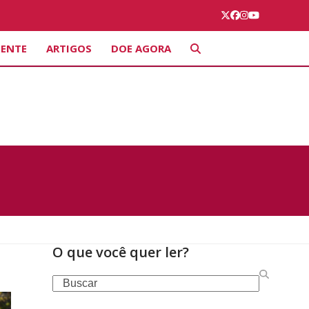
Twitter
Facebook
Instagram
YouTube
IENTE
ARTIGOS
DOE AGORA
O que você quer ler?
Search