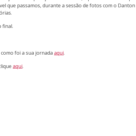
ível que passamos, durante a sessão de fotos com o Danton
órias.
final.
a como foi a sua jornada
aqui
.
clique
aqui
.