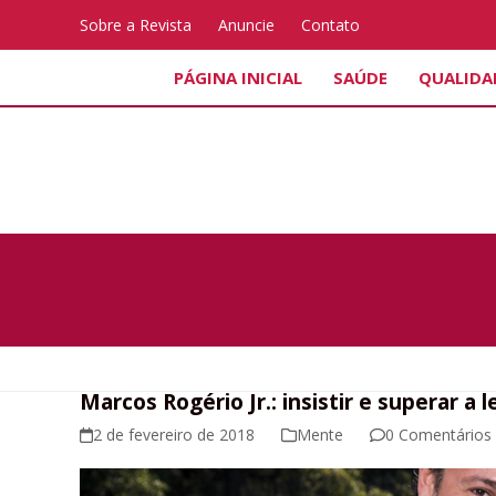
Skip
Sobre a Revista
Anuncie
Contato
to
content
PÁGINA INICIAL
SAÚDE
QUALIDA
Marcos Rogério Jr.: insistir e superar a 
2 de fevereiro de 2018
Mente
0 Comentários