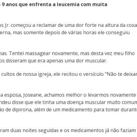
de 9 anos que enfrenta a leucemia com muita
s Jr. começou a reclamar de uma dor forte na altura da coxa
perna, mas somente depois de várias horas ele conseguiu
rnas. Tentei massagear novamente, mas desta vez meu filho
os disseram que era apenas uma dor muscular.
ltos de nossa igreja, ele recitou o versículo “Não te deixar
inha esposa, Joseane, achamos melhor o levarmos novamente
tendeu disse que ele tinha uma doença muscular muito comu
ção de dipirona, além de um medicamento para tomar durant
taram duas noites seguidas e os medicamentos já não faziam