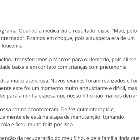
ograma. Quando a médica viu o resultado, disse: “Mãe, pelo
á internado”. Ficamos em choque, pois a suspeita era de um
a leucemia.
lhor transferirmos o Marcos para o Hemorio, pois ali ele
idade baixa e em contato com crianças com pneumonia.
ca muito atenciosa. Novos exames foram realizados e foi
mente este foi um momento muito angustiante e difícil, mas
alei para a minha esposa que nosso filho não iria nos deixar.
ssa rotina aconteceram. Ele fez quimioterapia e,
tualmente ele está na etapa de manutenção, tomando
ola e ficou muito feliz por isso.
enção da recuperação do meu filho, e pela família linda que