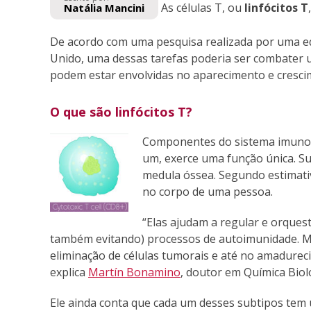
As células T, ou
linfócitos T
Natália Mancini
De acordo com uma pesquisa realizada por uma equ
Unido, uma dessas tarefas poderia ser combater u
podem estar envolvidas no aparecimento e cresci
O que são linfócitos T?
Componentes do sistema imunol
um, exerce uma função única. Sua
medula óssea. Segundo estimativ
no corpo de uma pessoa.
“Elas ajudam a regular e orque
também evitando) processos de autoimunidade. 
eliminação de células tumorais e até no amadurec
explica
Martín Bonamino
, doutor em Química Biol
Ele ainda conta que cada um desses subtipos tem u