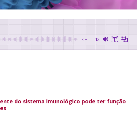
-:--
1x
nente do sistema imunológico pode ter função
res