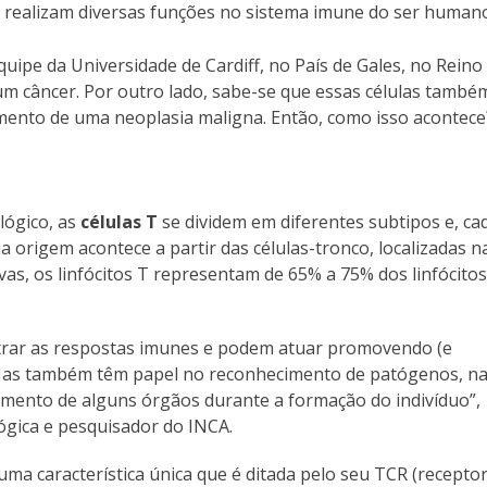
, realizam diversas funções no sistema imune do ser human
ipe da Universidade de Cardiff, no País de Gales, no Reino
m câncer. Por outro lado, sabe-se que essas células també
mento de uma neoplasia maligna. Então, como isso acontece
ógico, as
células T
se dividem em diferentes subtipos e, ca
 origem acontece a partir das células-tronco, localizadas n
as, os linfócitos T representam de 65% a 75% dos linfócitos
strar as respostas imunes e podem atuar promovendo (e
Mas também têm papel no reconhecimento de patógenos, n
imento de alguns órgãos durante a formação do indivíduo”,
ógica e pesquisador do INCA.
ma característica única que é ditada pelo seu TCR (recepto