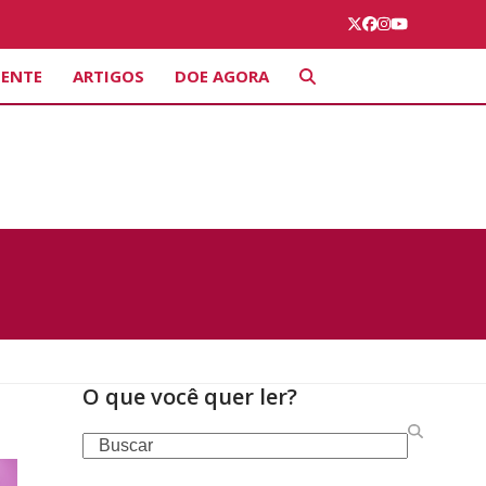
Twitter
Facebook
Instagram
YouTube
IENTE
ARTIGOS
DOE AGORA
O que você quer ler?
Search