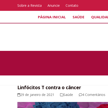
Skip
Sobre a Revista
Anuncie
Contato
to
content
PÁGINA INICIAL
SAÚDE
QUALIDA
Linfócitos T contra o câncer
29 de janeiro de 2021
Saúde
4 Comentários