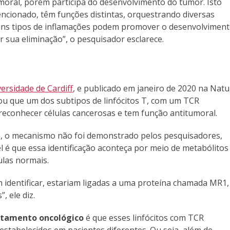
umoral, porém participa do desenvolvimento do tumor. Isto
encionado, têm funções distintas, orquestrando diversas
guns tipos de inflamações podem promover o desenvolvimen
sua eliminação”, o pesquisador esclarece.
ersidade de Cardiff
, e publicado em janeiro de 2020 na Natu
ou que um dos subtipos de linfócitos T, com um TCR
e reconhecer células cancerosas e tem função antitumoral.
, o mecanismo não foi demonstrado pelos pesquisadores,
 é que essa identificação aconteça por meio de metabólitos
ulas normais.
 identificar, estariam ligadas a uma proteína chamada MR1,
, ele diz.
atamento oncológico
é que esses linfócitos com TCR