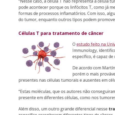
“Nesse caso, a célula T não representa a célula t
pode acontecer porque os linfócitos T, como já m
formas de processos inflamatórios. Com isso, al
do tumor, enquanto outros tipos podem promover 
Células T para tratamento de câncer
O
estudo feito na Univ
Immunology, identific
específico, é capaz d
De acordo com Martín
porém o mais provável
presentes nas células tumorais e ausentes em cél
“Estas moléculas, que os autores não conseguiram
presente em diferentes células, como nos tumores”
Além disso, um outro grande diferencial nesse
tr