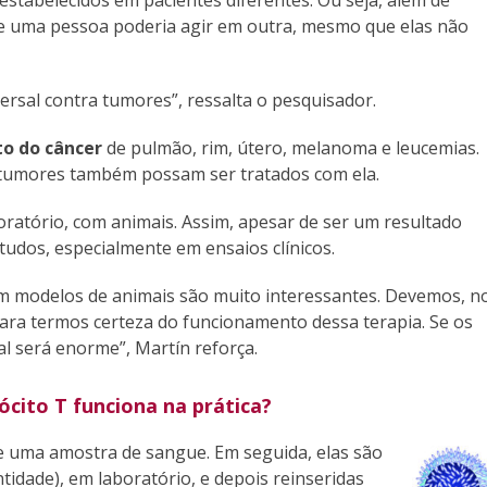
estabelecidos em pacientes diferentes. Ou seja, além de
o de uma pessoa poderia agir em outra, mesmo que elas não
ersal contra tumores”, ressalta o pesquisador.
o do câncer
de pulmão, rim, útero, melanoma e leucemias.
de tumores também possam ser tratados com ela.
oratório, com animais. Assim, apesar de ser um resultado
tudos, especialmente em ensaios clínicos.
em modelos de animais são muito interessantes. Devemos, n
ra termos certeza do funcionamento dessa terapia. Se os
l será enorme”, Martín reforça.
cito T funciona na prática?
de uma amostra de sangue. Em seguida, elas são
idade), em laboratório, e depois reinseridas