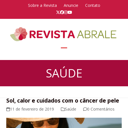
Skip
Sobre a Revista
Anuncie
Contato
to
Twitter
Facebook
Instagram
YouTube
content
Open
Close
mobile
mobile
SAÚDE
menu
menu
Sol, calor e cuidados com o câncer de pele
11 de fevereiro de 2019
Saúde
0 Comentários