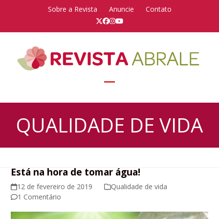
Skip
Sobre a Revista
Anuncie
Contato
to
Twitter
Facebook
Instagram
YouTube
content
Open
Close
mobile
mobile
QUALIDADE DE VIDA
menu
menu
Está na hora de tomar água!
12 de fevereiro de 2019
Qualidade de vida
1 Comentário