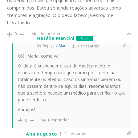
da bebida alcoólica, e hj quando acordei tomei mais 2
comprimidos. Estou sentindo reações adversas como
tremores e agitação. O q devo fazer? Já estou me
hidratando.
Responder
0
Natália Mancini
Autor
Reply to
Maria
4 anos atrás
Olá, Maria, como vai?
O ideal, é suspender o uso do medicamento e
esperar um tempo para que corpo possa eliminar
totalmente os efeitos. Caso os sintomas piorem ou
não passem dentro de alguns dias, recomendamos
que a senhora busque um médico para verificar o que
pode ser feito.
Abraços!
Responder
0
Ana augusto
2 anos atrás