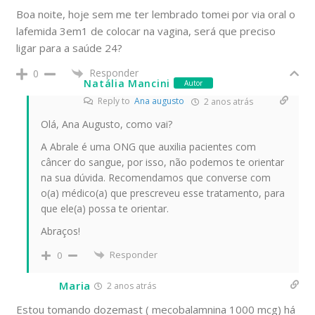
Boa noite, hoje sem me ter lembrado tomei por via oral o
lafemida 3em1 de colocar na vagina, será que preciso
ligar para a saúde 24?
Responder
0
Natália Mancini
Autor
Reply to
Ana augusto
2 anos atrás
Olá, Ana Augusto, como vai?
A Abrale é uma ONG que auxilia pacientes com
câncer do sangue, por isso, não podemos te orientar
na sua dúvida. Recomendamos que converse com
o(a) médico(a) que prescreveu esse tratamento, para
que ele(a) possa te orientar.
Abraços!
Responder
0
Maria
2 anos atrás
Estou tomando dozemast ( mecobalamnina 1000 mcg) há