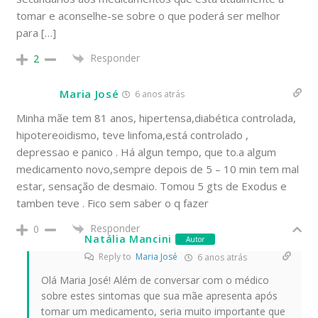
tomar e aconselhe-se sobre o que poderá ser melhor
para […]
Responder
2
Maria José
6 anos atrás
Minha mãe tem 81 anos, hipertensa,diabética controlada,
hipotereoidismo, teve linfoma,está controlado ,
depressao e panico . Há algun tempo, que to.a algum
medicamento novo,sempre depois de 5 – 10 min tem mal
estar, sensação de desmaio. Tomou 5 gts de Exodus e
tamben teve . Fico sem saber o q fazer
Responder
0
Natália Mancini
Autor
Reply to
Maria José
6 anos atrás
Olá Maria José! Além de conversar com o médico
sobre estes sintomas que sua mãe apresenta após
tomar um medicamento, seria muito importante que