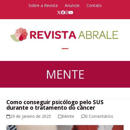
Skip
Sobre a Revista
Anuncie
Contato
to
Twitter
Facebook
Instagram
YouTube
content
Open
Close
mobile
mobile
MENTE
menu
menu
Como conseguir psicólogo pelo SUS
durante o tratamento do câncer
29 de janeiro de 2025
Mente
0 Comentários