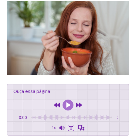
Ouça essa página
0:00
-:--
1x