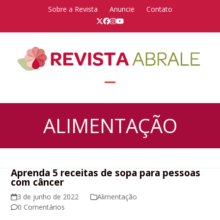
Skip
Sobre a Revista
Anuncie
Contato
to
Twitter
Facebook
Instagram
YouTube
content
Open
Close
mobile
mobile
ALIMENTAÇÃO
menu
menu
Aprenda 5 receitas de sopa para pessoas
com câncer
3 de junho de 2022
Alimentação
0 Comentários