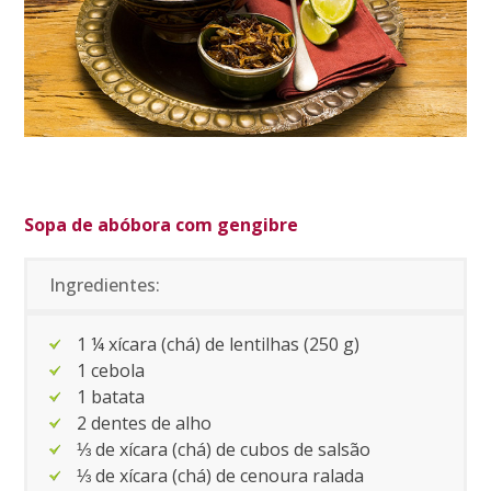
Sopa de abóbora com gengibre
Ingredientes:
1 ¼ xícara (chá) de lentilhas (250 g)
1 cebola
1 batata
2 dentes de alho
⅓ de xícara (chá) de cubos de salsão
⅓ de xícara (chá) de cenoura ralada