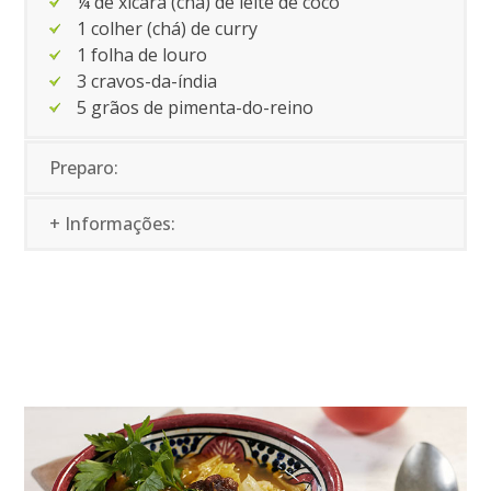
¼ de xícara (chá) de leite de coco
1 colher (chá) de curry
1 folha de louro
3 cravos-da-índia
5 grãos de pimenta-do-reino
Preparo:
+ Informações: