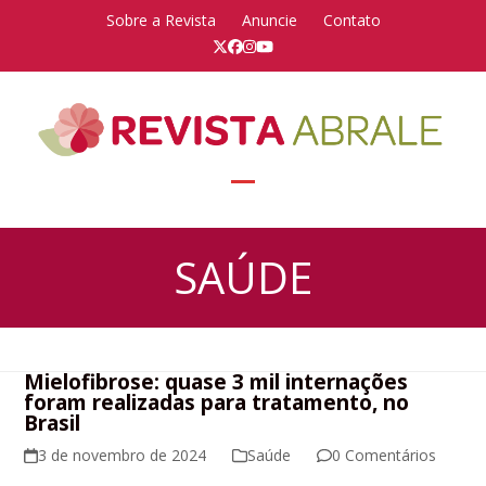
Skip
Sobre a Revista
Anuncie
Contato
to
Twitter
Facebook
Instagram
YouTube
content
Open
Close
mobile
mobile
SAÚDE
menu
menu
Mielofibrose: quase 3 mil internações
foram realizadas para tratamento, no
Brasil
3 de novembro de 2024
Saúde
0 Comentários