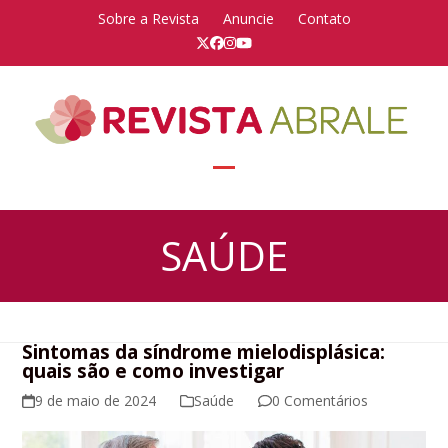
Skip
Sobre a Revista
Anuncie
Contato
to
Twitter
Facebook
Instagram
YouTube
content
Open
Close
mobile
mobile
SAÚDE
menu
menu
Sintomas da síndrome mielodisplásica:
quais são e como investigar
9 de maio de 2024
Saúde
0 Comentários