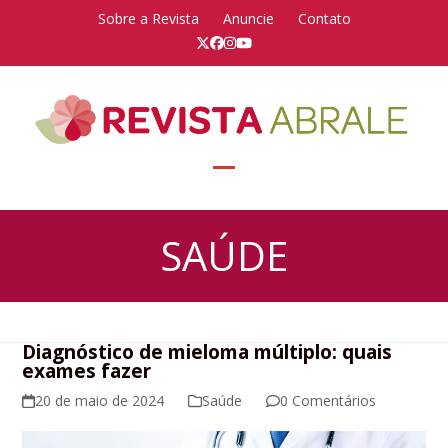
Skip
Sobre a Revista
Anuncie
Contato
to
Twitter
Facebook
Instagram
YouTube
content
Open
Close
mobile
mobile
SAÚDE
menu
menu
Diagnóstico de mieloma múltiplo: quais
exames fazer
20 de maio de 2024
Saúde
0 Comentários