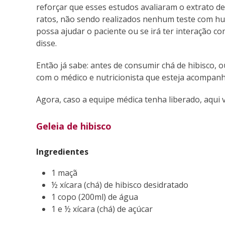
reforçar que esses estudos avaliaram o extrato de 
ratos, não sendo realizados nenhum teste com huma
possa ajudar o paciente ou se irá ter interação co
disse.
Então já sabe: antes de consumir chá de hibisco,
com o médico e nutricionista que esteja acompan
Agora, caso a equipe médica tenha liberado, aqui 
Geleia de hibisco
Ingredientes
1 maçã
½ xícara (chá) de hibisco desidratado
1 copo (200ml) de água
1 e ½ xícara (chá) de açúcar