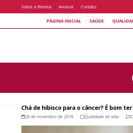
Skip
Sobre a Revista
Anuncie
Contato
to
content
PÁGINA INICIAL
SAÚDE
QUALIDA
Chá de hibisco para o câncer? É bom ter
28 de novembro de 2018
Qualidade de vida
0