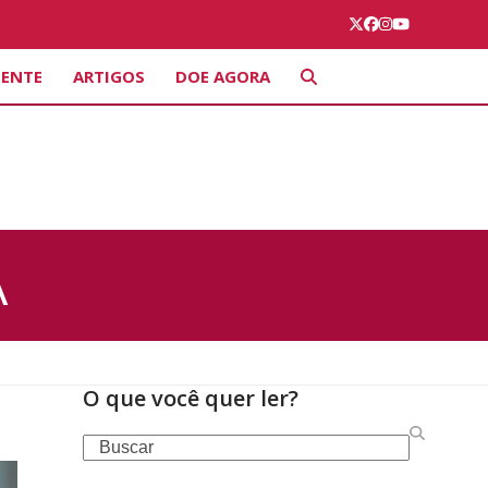
Twitter
Facebook
Instagram
YouTube
IENTE
ARTIGOS
DOE AGORA
A
O que você quer ler?
Search