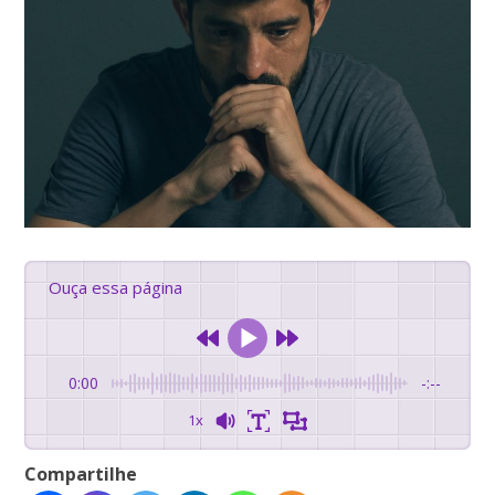
Ouça essa página
0:00
-:--
1x
Compartilhe