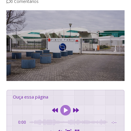
0 Comentários
Ouça essa página
0:00
-:--