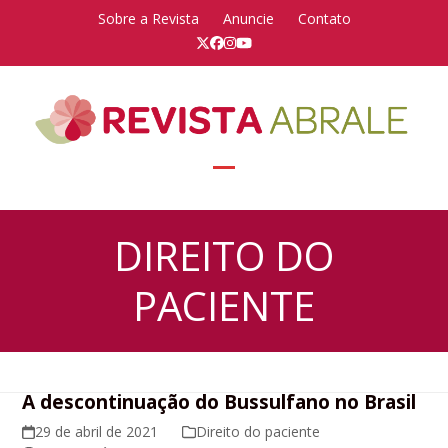
Skip
Sobre a Revista
Anuncie
Contato
to
Twitter
Facebook
Instagram
YouTube
content
Open
Close
mobile
mobile
DIREITO DO
menu
menu
PACIENTE
A descontinuação do Bussulfano no Brasil
29 de abril de 2021
Direito do paciente