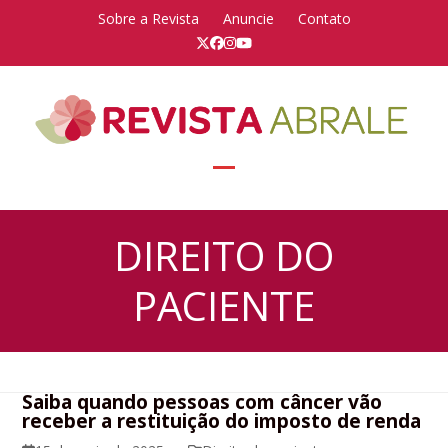
Skip
Sobre a Revista
Anuncie
Contato
to
Twitter
Facebook
Instagram
YouTube
content
Open
Close
mobile
mobile
DIREITO DO
menu
menu
PACIENTE
Saiba quando pessoas com câncer vão
receber a restituição do imposto de renda