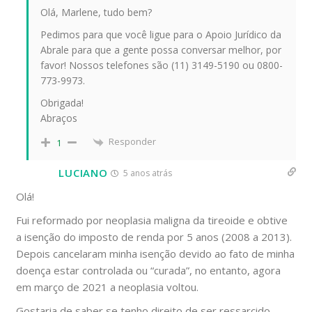
Olá, Marlene, tudo bem?
Pedimos para que você ligue para o Apoio Jurídico da
Abrale para que a gente possa conversar melhor, por
favor! Nossos telefones são (11) 3149-5190 ou 0800-
773-9973.
Obrigada!
Abraços
Responder
1
LUCIANO
5 anos atrás
Olá!
Fui reformado por neoplasia maligna da tireoide e obtive
a isenção do imposto de renda por 5 anos (2008 a 2013).
Depois cancelaram minha isenção devido ao fato de minha
doença estar controlada ou “curada”, no entanto, agora
em março de 2021 a neoplasia voltou.
Gostaria de saber se tenho direito de ser ressarcido