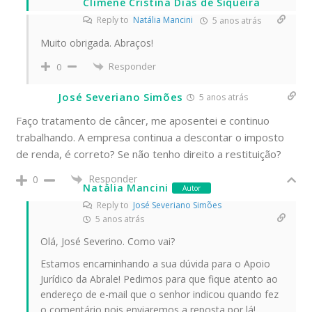
Climene Cristina Dias de Siqueira
Reply to
Natália Mancini
5 anos atrás
Muito obrigada. Abraços!
Responder
0
José Severiano Simões
5 anos atrás
Faço tratamento de câncer, me aposentei e continuo
trabalhando. A empresa continua a descontar o imposto
de renda, é correto? Se não tenho direito a restituição?
Responder
0
Natália Mancini
Autor
Reply to
José Severiano Simões
5 anos atrás
Olá, José Severino. Como vai?
Estamos encaminhando a sua dúvida para o Apoio
Jurídico da Abrale! Pedimos para que fique atento ao
endereço de e-mail que o senhor indicou quando fez
o comentário pois enviaremos a reposta por lá!