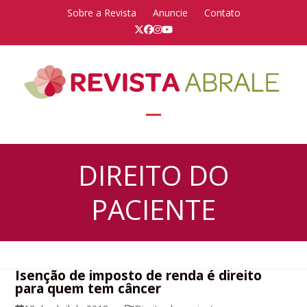
Skip
Sobre a Revista
Anuncie
Contato
to
Twitter
Facebook
Instagram
YouTube
content
Open
Close
mobile
mobile
DIREITO DO
menu
menu
PACIENTE
Isenção de imposto de renda é direito
para quem tem câncer