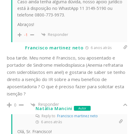
Caso ainda tenha alguma dúvida, nosso apoio jurídico
está à disposição no WhastApp 11 3149-5190 ou
telefone 0800-773-9973.
Abraços!
Responder
-1
Francisco martinez neto
6 anos atrás
boa tarde. Meu nome é Francisco, sou aposentado e
portador de Sindrome mielodisplasica (Anemia refrataria
com sideroblastos em anel) e gostaria de saber se tenho
direito a isenção do IR sobre a meu beneficio de
aposentadoria ? O que é preciso fazer para solicitar esta
isenção ?
Responder
0
Natália Mancini
Autor
Reply to
Francisco martinez neto
6 anos atrás
Olá, Sr. Francisco!