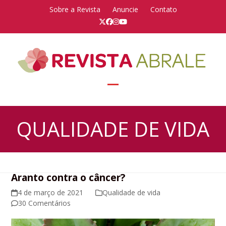
Skip
Sobre a Revista
Anuncie
Contato
to
Twitter
Facebook
Instagram
YouTube
content
Open
Close
mobile
mobile
QUALIDADE DE VIDA
menu
menu
Aranto contra o câncer?
4 de março de 2021
Qualidade de vida
30 Comentários