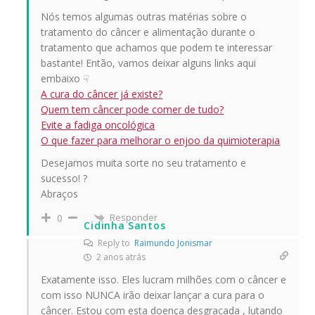
Nós temos algumas outras matérias sobre o
tratamento do câncer e alimentação durante o
tratamento que achamos que podem te interessar
bastante! Então, vamos deixar alguns links aqui
embaixo ☟
A cura do câncer já existe?
Quem tem câncer pode comer de tudo?
Evite a fadiga oncológica
O que fazer para melhorar o enjoo da quimioterapia
Desejamos muita sorte no seu tratamento e
sucesso! ?
Abraços
Responder
0
Cidinha Santos
Reply to
Raimundo Jonismar
2 anos atrás
Exatamente isso. Eles lucram milhões com o câncer e
com isso NUNCA irão deixar lançar a cura para o
câncer. Estou com esta doença desgracada , lutando