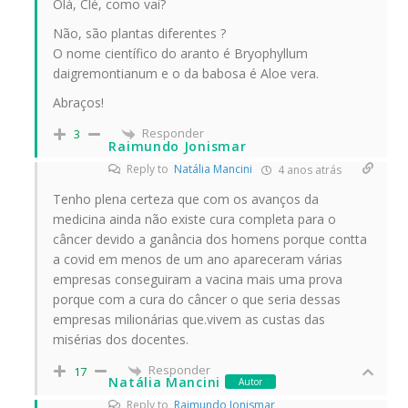
Olá, Clé, como vai?
Não, são plantas diferentes ?
O nome científico do aranto é Bryophyllum
daigremontianum e o da babosa é Aloe vera.
Abraços!
Responder
3
Raimundo Jonismar
Reply to
Natália Mancini
4 anos atrás
Tenho plena certeza que com os avanços da
medicina ainda não existe cura completa para o
câncer devido a ganância dos homens porque contta
a covid em menos de um ano apareceram várias
empresas conseguiram a vacina mais uma prova
porque com a cura do câncer o que seria dessas
empresas milionárias que.vivem as custas das
misérias dos docentes.
Responder
17
Natália Mancini
Autor
Reply to
Raimundo Jonismar