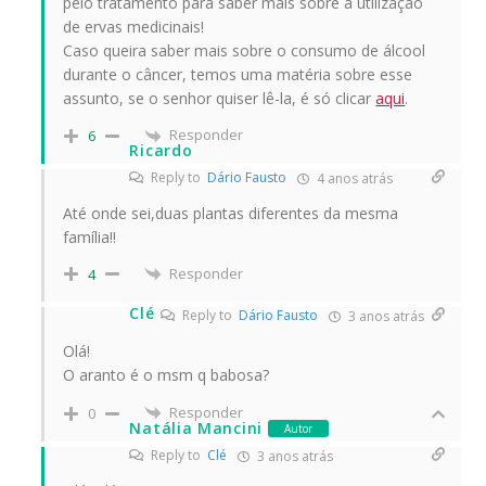
pelo tratamento para saber mais sobre a utilização
de ervas medicinais!
Caso queira saber mais sobre o consumo de álcool
durante o câncer, temos uma matéria sobre esse
assunto, se o senhor quiser lê-la, é só clicar
aqui
.
Responder
6
Ricardo
Reply to
Dário Fausto
4 anos atrás
Até onde sei,duas plantas diferentes da mesma
família!!
Responder
4
Clé
Reply to
Dário Fausto
3 anos atrás
Olá!
O aranto é o msm q babosa?
Responder
0
Natália Mancini
Autor
Reply to
Clé
3 anos atrás