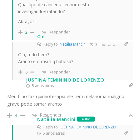
Qual tipo de câncer a senhora está
investigando/tratando?
Abraços!
Responder
2
Clé
Reply to
Natália Mancini
3 anos atrás
Olá, tudo bem?
Aranto é o msm q babosa?
Responder
0
JUSTINA FEMININO DE LORENZO
5 anos atrás
Meu filho faz quimioterapia ele tem melanoma maligno
grave pode tomar aranto
Responder
4
Natália Mancini
Autor
Reply to
JUSTINA FEMININO DE LORENZO
5 anos atrás