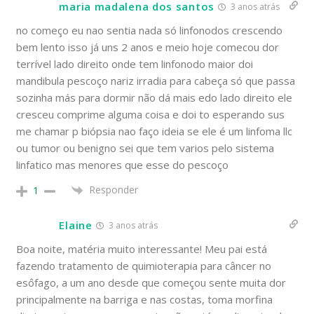
maria madalena dos santos
3 anos atrás
no começo eu nao sentia nada só linfonodos crescendo
bem lento isso já uns 2 anos e meio hoje comecou dor
terrível lado direito onde tem linfonodo maior doi
mandibula pescoço nariz irradia para cabeça só que passa
sozinha más para dormir não dá mais edo lado direito ele
cresceu comprime alguma coisa e doi to esperando sus
me chamar p biópsia nao faço ideia se ele é um linfoma llc
ou tumor ou benigno sei que tem varios pelo sistema
linfatico mas menores que esse do pescoço
Responder
1
Elaine
3 anos atrás
Boa noite, matéria muito interessante! Meu pai está
fazendo tratamento de quimioterapia para câncer no
esôfago, a um ano desde que começou sente muita dor
principalmente na barriga e nas costas, toma morfina