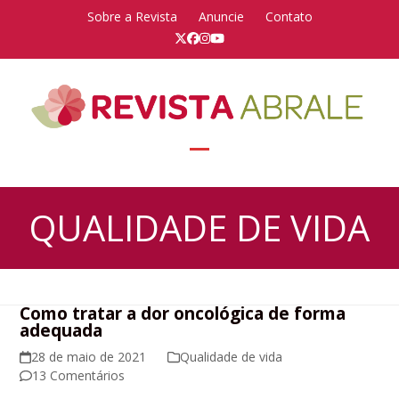
Skip
Sobre a Revista
Anuncie
Contato
to
Twitter
Facebook
Instagram
YouTube
content
Open
Close
mobile
mobile
QUALIDADE DE VIDA
menu
menu
Como tratar a dor oncológica de forma
adequada
28 de maio de 2021
Qualidade de vida
13 Comentários