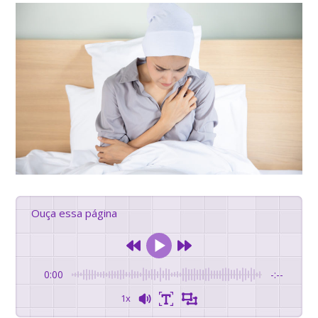
Ouça essa página
0:00
-:--
1x