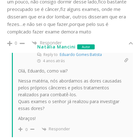
um pouco, não consigo dormir desse lado,fico bastante
preocupado se é câncer,fiz alguns exames, onde me
disseram que era dor lombar, outros disseram que era
fezes…e não sei o que fazer,porque pelo sus é
complicado fazer exame demora muito
Responder
0
Natália Mancini
Autor
Reply to
Eduardo Gomes Batista
4 anos atrás
Olá, Eduardo, como vai?
Nessa matéria, nós abordamos as dores causadas
pelos próprios cânceres e pelos tratamentos
realizados para combatê-los.
Quais exames o senhor já realizou para investigar
essas dores?
Abraços!
Responder
0