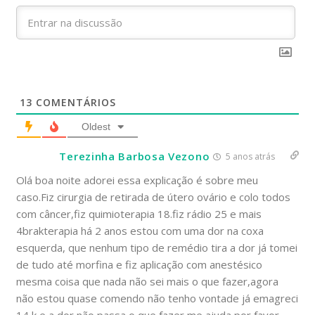
13
COMENTÁRIOS
Oldest
Terezinha Barbosa Vezono
5 anos atrás
Olá boa noite adorei essa explicação é sobre meu
caso.Fiz cirurgia de retirada de útero ovário e colo todos
com câncer,fiz quimioterapia 18.fiz rádio 25 e mais
4brakterapia há 2 anos estou com uma dor na coxa
esquerda, que nenhum tipo de remédio tira a dor já tomei
de tudo até morfina e fiz aplicação com anestésico
mesma coisa que nada não sei mais o que fazer,agora
não estou quase comendo não tenho vontade já emagreci
14 k e a dor não passa o que fazer me ajuda por favor