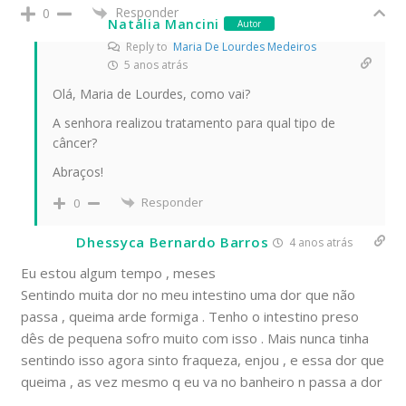
Responder
0
Natália Mancini
Autor
Reply to
Maria De Lourdes Medeiros
5 anos atrás
Olá, Maria de Lourdes, como vai?
A senhora realizou tratamento para qual tipo de
câncer?
Abraços!
Responder
0
Dhessyca Bernardo Barros
4 anos atrás
Eu estou algum tempo , meses
Sentindo muita dor no meu intestino uma dor que não
passa , queima arde formiga . Tenho o intestino preso
dês de pequena sofro muito com isso . Mais nunca tinha
sentindo isso agora sinto fraqueza, enjou , e essa dor que
queima , as vez mesmo q eu va no banheiro n passa a dor