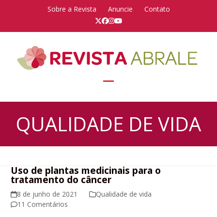
Skip
Sobre a Revista
Anuncie
Contato
to
Twitter
Facebook
Instagram
YouTube
content
Open
Close
mobile
mobile
QUALIDADE DE VIDA
menu
menu
Uso de plantas medicinais para o
tratamento do câncer
8 de junho de 2021
Qualidade de vida
11 Comentários