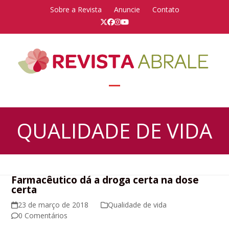
Skip
Sobre a Revista
Anuncie
Contato
to
Twitter
Facebook
Instagram
YouTube
content
Open
Close
mobile
mobile
QUALIDADE DE VIDA
menu
menu
Farmacêutico dá a droga certa na dose
certa
23 de março de 2018
Qualidade de vida
0 Comentários