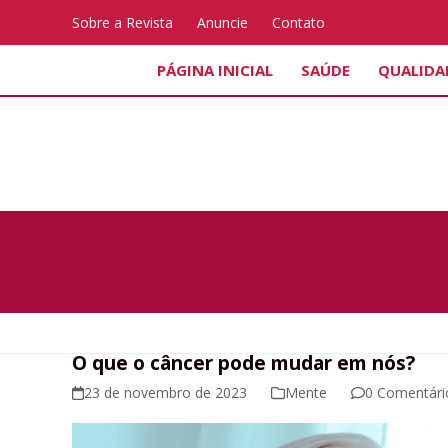
Skip
Sobre a Revista
Anuncie
Contato
to
content
PÁGINA INICIAL
SAÚDE
QUALIDA
O que o câncer pode mudar em nós?
23 de novembro de 2023
Mente
0 Comentári