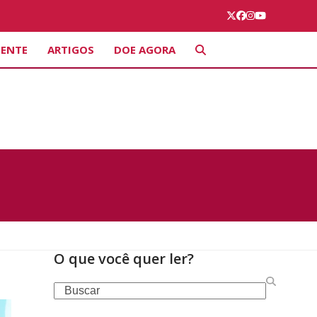
Twitter
Facebook
Instagram
YouTube
IENTE
ARTIGOS
DOE AGORA
O que você quer ler?
Search