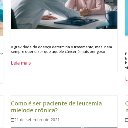
A gravidade da doença determina o tratamento, mas, nem
sempre quer dizer que aquele câncer é mais perigoso
or
P
t
Leia mais
b
v
L
Como é ser paciente de leucemia
Q
mielode crônica?
m
21 de setembro de 2021