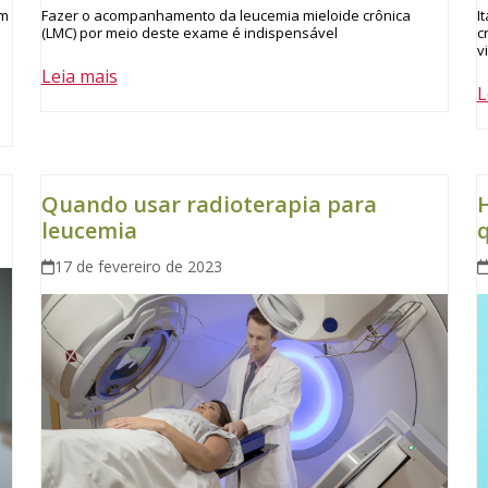
I
om
Fazer o acompanhamento da leucemia mieloide crônica
c
(LMC) por meio deste exame é indispensável
v
Leia mais
L
Quando usar radioterapia para
H
leucemia
17 de fevereiro de 2023