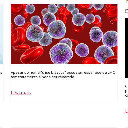
os
Apesar do nome “crise blástica” assustar, essa fase da LMC
tem tratamento e pode ser revertida
C
p
Leia mais
c
L