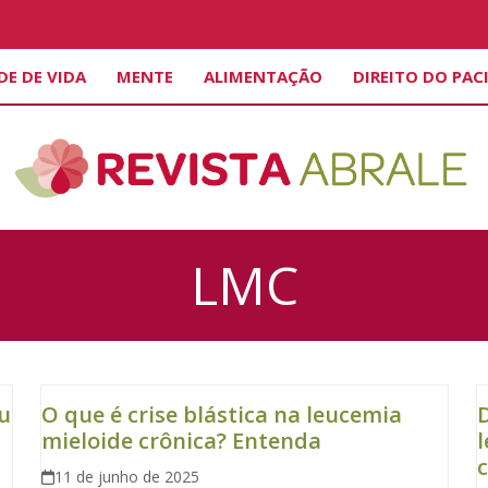
DE DE VIDA
MENTE
ALIMENTAÇÃO
DIREITO DO PAC
LMC
u
O que é crise blástica na leucemia
mieloide crônica? Entenda
l
c
11 de junho de 2025