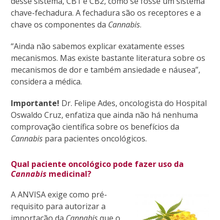
desse sistema, CB1 e CB2, como se fosse um sistema
chave-fechadura. A fechadura são os receptores e a
chave os componentes da
Cannabis
.
“Ainda não sabemos explicar exatamente esses
mecanismos.
Mas existe bastante literatura sobre os
mecanismos de dor e também ansiedade e náusea”,
considera a médica.
Importante!
Dr. Felipe Ade
s,
oncologista do Hospital
Oswaldo Cruz, enfatiza que ainda não há nenhuma
comprovação científica sobre os benefícios da
Cannabis
para pacientes oncológicos.
Qual paciente oncológico pode fazer uso da
Cannabis
medicinal?
A ANVISA exige como pré-
requisito para autorizar a
importação da
Cannabis
que o