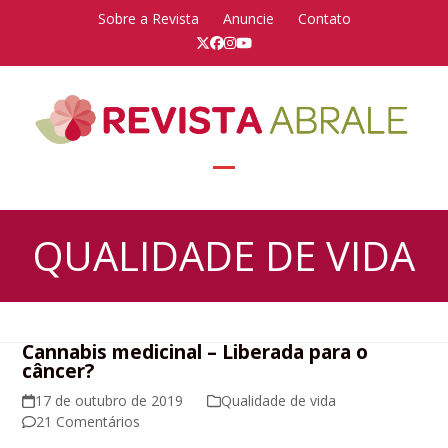
Skip
Sobre a Revista
Anuncie
Contato
to
Twitter
Facebook
Instagram
YouTube
content
Open
Close
mobile
mobile
QUALIDADE DE VIDA
menu
menu
Cannabis medicinal – Liberada para o
câncer?
17 de outubro de 2019
Qualidade de vida
21 Comentários