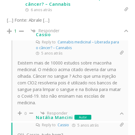
câncer? – Cannabis
6 anos atrás
[…] Fonte: Abrale […]
Responder
1
Cassio
Reply to
Cannabis medicinal – Liberada para
o câncer? – Cannabis
5 anos atrás
Existem mais de 10000 estudos sobre maconha
medicinal. O médico acima citado deveria dar uma
olhada. Câncer no sangue ? Acho que uma injeção
com ClO2 resolveria pois é utilizado nos bancos de
sangue para limpar o sangue e na Bolivia para matar
o Covid-19. Isto não ensinam nas escolas de
medicina.
Responder
0
Natália Mancini
Autor
Reply to
Cassio
5 anos atrás
Olá, Cassio, tudo bom?