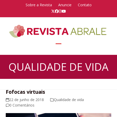
Skip
Sobre a Revista
Anuncie
Contato
to
Twitter
Facebook
Instagram
YouTube
content
Open
Close
mobile
mobile
QUALIDADE DE VIDA
menu
menu
Fofocas virtuais
22 de junho de 2018
Qualidade de vida
0 Comentários