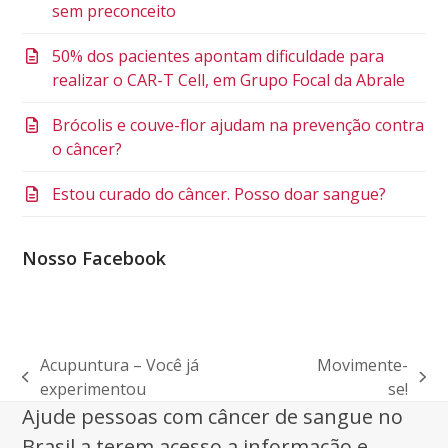
sem preconceito
50% dos pacientes apontam dificuldade para
realizar o CAR-T Cell, em Grupo Focal da Abrale
Brócolis e couve-flor ajudam na prevenção contra
o câncer?
Estou curado do câncer. Posso doar sangue?
Nosso Facebook
Acupuntura – Você já
Movimente-
previous
next
experimentou
se!
post:
post:
Ajude pessoas com câncer de sangue no
Brasil a terem acesso a informação e