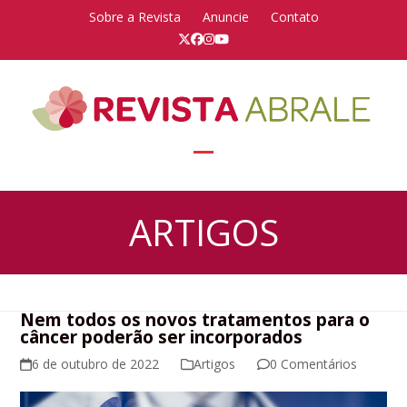
Skip
Sobre a Revista
Anuncie
Contato
to
Twitter
Facebook
Instagram
YouTube
content
Open
Close
mobile
mobile
ARTIGOS
menu
menu
Nem todos os novos tratamentos para o
câncer poderão ser incorporados
6 de outubro de 2022
Artigos
0 Comentários