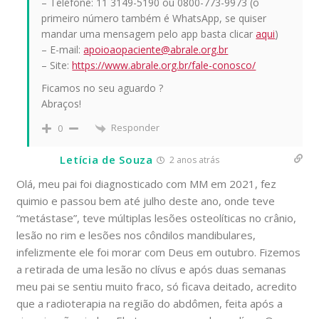
– Telefone: 11 3149-5190 ou 0800-773-9973 (o
primeiro número também é WhatsApp, se quiser
mandar uma mensagem pelo app basta clicar
aqui
)
– E-mail:
apoioaopaciente@abrale.org.br
– Site:
https://www.abrale.org.br/fale-conosco/
Ficamos no seu aguardo ?
Abraços!
Responder
0
Letícia de Souza
2 anos atrás
Olá, meu pai foi diagnosticado com MM em 2021, fez
quimio e passou bem até julho deste ano, onde teve
“metástase”, teve múltiplas lesões osteolíticas no crânio,
lesão no rim e lesões nos côndilos mandibulares,
infelizmente ele foi morar com Deus em outubro. Fizemos
a retirada de uma lesão no clívus e após duas semanas
meu pai se sentiu muito fraco, só ficava deitado, acredito
que a radioterapia na região do abdômen, feita após a