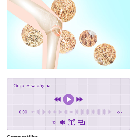
Ouça essa página
0:00
-:--
1x
Compartilhe