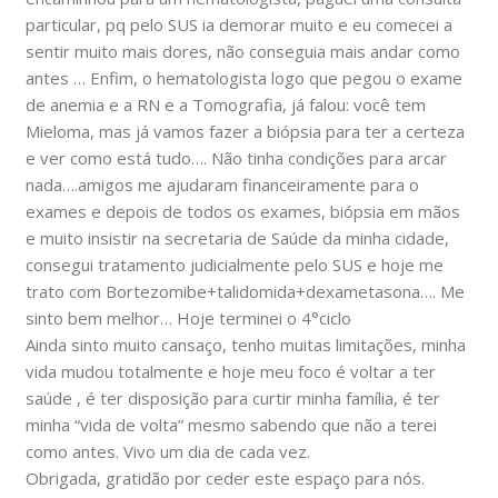
particular, pq pelo SUS ia demorar muito e eu comecei a
sentir muito mais dores, não conseguia mais andar como
antes … Enfim, o hematologista logo que pegou o exame
de anemia e a RN e a Tomografia, já falou: você tem
Mieloma, mas já vamos fazer a biópsia para ter a certeza
e ver como está tudo…. Não tinha condições para arcar
nada….amigos me ajudaram financeiramente para o
exames e depois de todos os exames, biópsia em mãos
e muito insistir na secretaria de Saúde da minha cidade,
consegui tratamento judicialmente pelo SUS e hoje me
trato com Bortezomibe+talidomida+dexametasona…. Me
sinto bem melhor… Hoje terminei o 4°ciclo
Ainda sinto muito cansaço, tenho muitas limitações, minha
vida mudou totalmente e hoje meu foco é voltar a ter
saúde , é ter disposição para curtir minha família, é ter
minha “vida de volta” mesmo sabendo que não a terei
como antes. Vivo um dia de cada vez.
Obrigada, gratidão por ceder este espaço para nós.