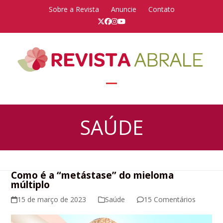
Skip
Sobre a Revista
Anuncie
Contato
to
Twitter
Facebook
Instagram
YouTube
content
Open
Close
mobile
mobile
SAÚDE
menu
menu
Como é a “metástase” do mieloma
múltiplo
15 de março de 2023
Saúde
15 Comentários