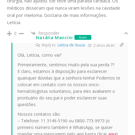
cirurgia, não ajudou. Ele teve uma parada cardíaca. Os
médicos disseram que nunca viram lesões na cavidade
oral por mieloma. Gostaria de mais informações.
Letícia.
Responder
0
Natália Mancini
Autor
Reply to
Letícia de Souza
2 anos atrás
Olá, Letícia, como vai?
Primeiramente, sentimos muito pela sua perda ??
E claro, estamos à disposição para esclarecer
quaisquer dúvidas que a senhora tenha! Podemos te
colocar em contato com os nossos onco-
hematologistas voluntários, para eles avaliarem o
prontuário do seu pai e poder esclarecer suas
questões.
Nossos contatos são:
– Telefone: 11 3149-5190 ou 0800-773-9973 (o
primeiro número também é WhatsApp, se quiser
mandar uma mensagem pelo app basta clicar
aqui
)