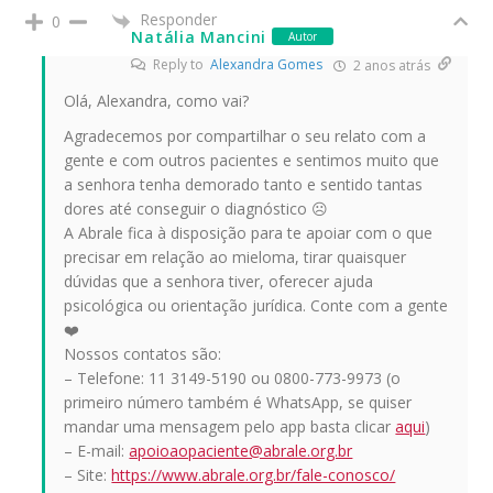
Responder
0
Natália Mancini
Autor
Reply to
Alexandra Gomes
2 anos atrás
Olá, Alexandra, como vai?
Agradecemos por compartilhar o seu relato com a
gente e com outros pacientes e sentimos muito que
a senhora tenha demorado tanto e sentido tantas
dores até conseguir o diagnóstico ☹️
A Abrale fica à disposição para te apoiar com o que
precisar em relação ao mieloma, tirar quaisquer
dúvidas que a senhora tiver, oferecer ajuda
psicológica ou orientação jurídica. Conte com a gente
❤️
Nossos contatos são:
– Telefone: 11 3149-5190 ou 0800-773-9973 (o
primeiro número também é WhatsApp, se quiser
mandar uma mensagem pelo app basta clicar
aqui
)
– E-mail:
apoioaopaciente@abrale.org.br
– Site:
https://www.abrale.org.br/fale-conosco/