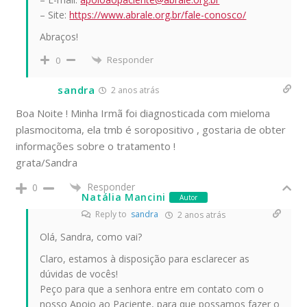
– Site:
https://www.abrale.org.br/fale-conosco/
Abraços!
Responder
0
sandra
2 anos atrás
Boa Noite ! Minha Irmã foi diagnosticada com mieloma
plasmocitoma, ela tmb é soropositivo , gostaria de obter
informações sobre o tratamento !
grata/Sandra
Responder
0
Natália Mancini
Autor
Reply to
sandra
2 anos atrás
Olá, Sandra, como vai?
Claro, estamos à disposição para esclarecer as
dúvidas de vocês!
Peço para que a senhora entre em contato com o
nosso Apoio ao Paciente, para que possamos fazer o