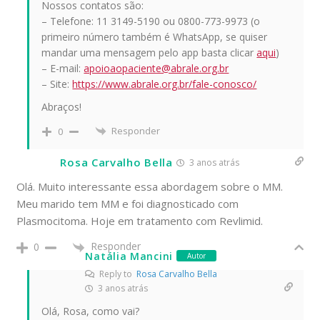
Nossos contatos são:
– Telefone: 11 3149-5190 ou 0800-773-9973 (o
primeiro número também é WhatsApp, se quiser
mandar uma mensagem pelo app basta clicar
aqui
)
– E-mail:
apoioaopaciente@abrale.org.br
– Site:
https://www.abrale.org.br/fale-conosco/
Abraços!
Responder
0
Rosa Carvalho Bella
3 anos atrás
Olá. Muito interessante essa abordagem sobre o MM.
Meu marido tem MM e foi diagnosticado com
Plasmocitoma. Hoje em tratamento com Revlimid.
Responder
0
Natália Mancini
Autor
Reply to
Rosa Carvalho Bella
3 anos atrás
Olá, Rosa, como vai?