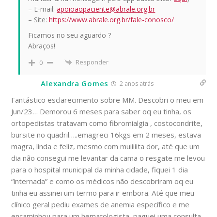
– E-mail:
apoioaopaciente@abrale.org.br
– Site:
https://www.abrale.org.br/fale-conosco/
Ficamos no seu aguardo ?
Abraços!
Responder
0
Alexandra Gomes
2 anos atrás
Fantástico esclarecimento sobre MM. Descobri o meu em
Jun/23… Demorou 6 meses para saber oq eu tinha, os
ortopedistas tratavam como fibromialgia , costocondrite,
bursite no quadril…..emagreci 16kgs em 2 meses, estava
magra, linda e feliz, mesmo com muiiiiita dor, até que um
dia não consegui me levantar da cama o resgate me levou
para o hospital municipal da minha cidade, fiquei 1 dia
“internada” e como os médicos não descobriram oq eu
tinha eu assinei um termo para ir embora. Até que meu
clínico geral pediu exames de anemia específico e me
encaminhou para um hematologista, paguei uma consulta