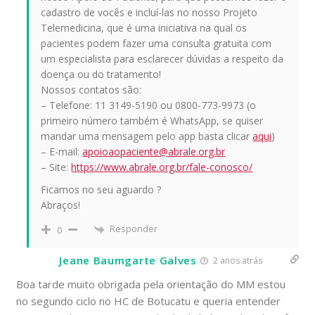
cadastro de vocês e incluí-las no nosso Projeto
Telemedicina, que é uma iniciativa na qual os
pacientes podem fazer uma consulta gratuita com
um especialista para esclarecer dúvidas a respeito da
doença ou do tratamento!
Nossos contatos são:
– Telefone: 11 3149-5190 ou 0800-773-9973 (o
primeiro número também é WhatsApp, se quiser
mandar uma mensagem pelo app basta clicar
aqui
)
– E-mail:
apoioaopaciente@abrale.org.br
– Site:
https://www.abrale.org.br/fale-conosco/
Ficamos no seu aguardo ?
Abraços!
Responder
0
Jeane Baumgarte Galves
2 anos atrás
Boa tarde muito obrigada pela orientação do MM estou
no segundo ciclo no HC de Botucatu e queria entender