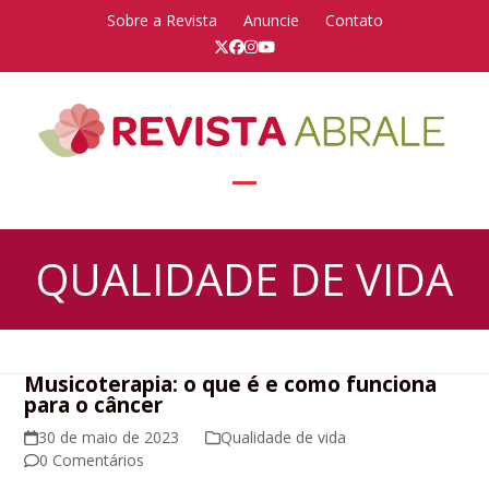
Skip
Sobre a Revista
Anuncie
Contato
to
Twitter
Facebook
Instagram
YouTube
content
Open
Close
mobile
mobile
QUALIDADE DE VIDA
menu
menu
Musicoterapia: o que é e como funciona
para o câncer
30 de maio de 2023
Qualidade de vida
0 Comentários