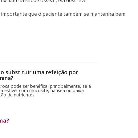
auxiliam na saúde óssea”, ela descreve.
to importante que o paciente também se mantenha bem
o substituir uma refeição por
mina?
troca pode ser benéfica, principalmente, se a
a estiver com mucosite, náusea ou baixa
tão de nutrientes
oma?