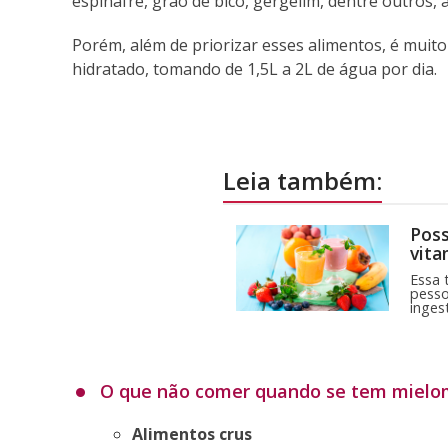
espinafre, grão de bico, gergelim, dentre outros, 
Porém, além de priorizar esses alimentos, é mui
hidratado, tomando de 1,5L a 2L de água por dia.
Leia também:
Poss
vita
Essa 
pesso
inges
O que não comer quando se tem miel
Alimentos crus