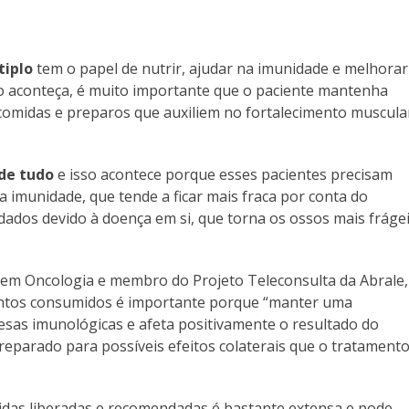
tiplo
tem o papel de nutrir, ajudar na imunidade e melhorar
so aconteça, é muito importante que o paciente mantenha
 comidas e preparos que auxiliem no fortalecimento muscula
de tudo
e isso acontece porque esses pacientes precisam
 imunidade, que tende a ficar mais fraca por conta do
dados devido à doença em si, que torna os ossos mais frágei
ada em Oncologia e membro do Projeto Teleconsulta da Abrale,
mentos consumidos é importante porque “manter uma
fesas imunológicas e afeta positivamente o resultado do
eparado para possíveis efeitos colaterais que o tratament
midas liberadas e recomendadas é bastante extensa e pode