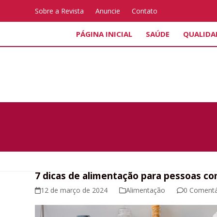
Skip
Sobre a Revista
Anuncie
Contato
to
content
PÁGINA INICIAL
SAÚDE
QUALIDA
7 dicas de alimentação para pessoas c
12 de março de 2024
Alimentação
0 Comentá