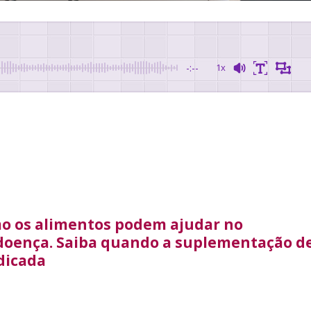
-:--
1x
mo os alimentos podem ajudar no
doença. Saiba quando a suplementação d
dicada