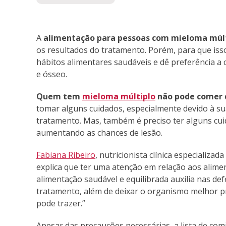
A
alimentação para pessoas com mieloma múl
os resultados do tratamento. Porém, para que is
hábitos alimentares saudáveis e dê preferência a
e ósseo.
Quem tem
mieloma múltiplo
não pode comer 
tomar alguns cuidados, especialmente devido à sua
tratamento. Mas, também é preciso ter alguns cui
aumentando as chances de lesão.
Fabiana Ribeiro
, nutricionista clínica especializ
explica que ter uma atenção em relação aos ali
alimentação saudável e equilibrada auxilia nas de
tratamento, além de deixar o organismo melhor pr
pode trazer.”
Apesar das precauções necessárias, a lista de co