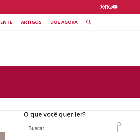
Twitter
Facebook
Instagram
YouTube
IENTE
ARTIGOS
DOE AGORA
O que você quer ler?
Search