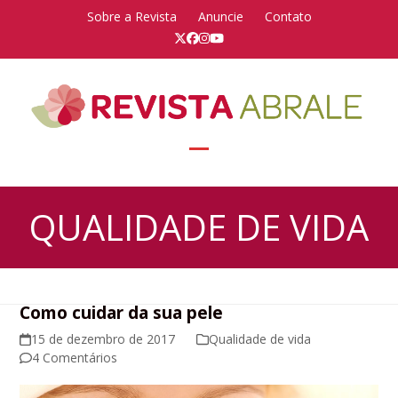
Skip
Sobre a Revista
Anuncie
Contato
to
Twitter
Facebook
Instagram
YouTube
content
Open
Close
mobile
mobile
QUALIDADE DE VIDA
menu
menu
Como cuidar da sua pele
15 de dezembro de 2017
Qualidade de vida
4 Comentários